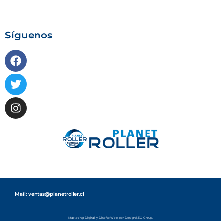
Síguenos
Mail: ventas@planetroller.cl
Marketing Digital
y
Diseño Web
por DesignSEO Group.