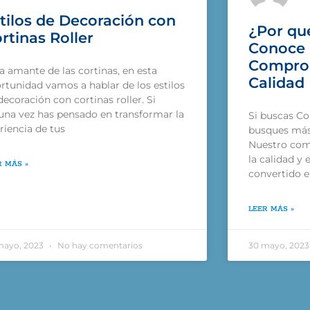
tilos de Decoración con
¿Por qué
rtinas Roller
Conoce 
Comprom
a amante de las cortinas, en esta
Calidad
rtunidad vamos a hablar de los estilos
decoración con cortinas roller. Si
una vez has pensado en transformar la
Si buscas Cor
riencia de tus
busques más 
Nuestro com
la calidad y 
R MÁS »
convertido e
LEER MÁS »
mayo, 2023
No hay comentarios
30 mayo, 202