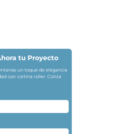
Ahora tu Proyecto
ventanas un toque de elegancia
dad con cortina roller. Cotiza