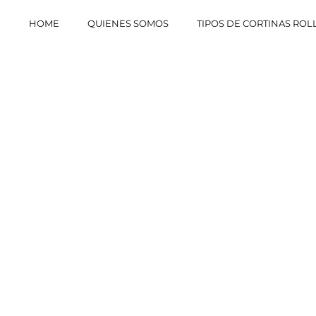
HOME
QUIENES SOMOS
TIPOS DE CORTINAS ROL
nas Roller
t