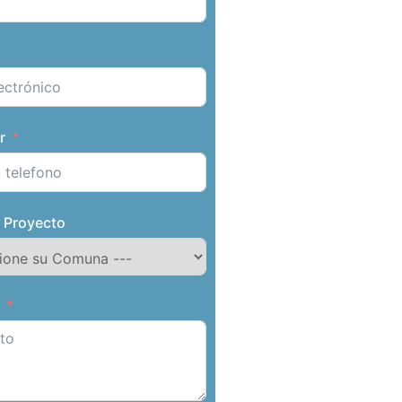
r
 Proyecto
o