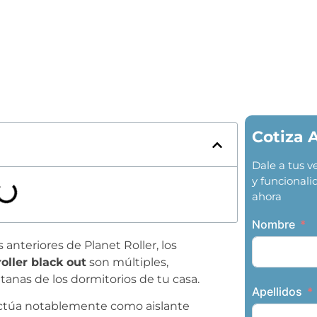
Cotiza 
Dale a tus 
y funcionali
ahora
Nombre
teriores de Planet Roller, los
roller black out
son múltiples,
tanas de los dormitorios de tu casa.
Apellidos
 actúa notablemente como aislante