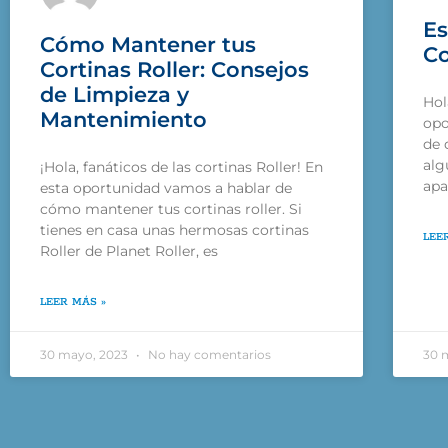
Es
Cómo Mantener tus
Co
Cortinas Roller: Consejos
de Limpieza y
Hol
Mantenimiento
opo
de 
alg
¡Hola, fanáticos de las cortinas Roller! En
apa
esta oportunidad vamos a hablar de
cómo mantener tus cortinas roller. Si
tienes en casa unas hermosas cortinas
LEE
Roller de Planet Roller, es
LEER MÁS »
30 mayo, 2023
No hay comentarios
30 