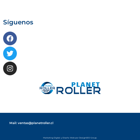
Síguenos
Mail: ventas@planetroller.cl
Marketing Digital
y
Diseño Web
por DesignSEO Group.