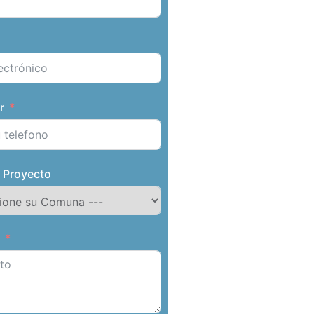
r
 Proyecto
o