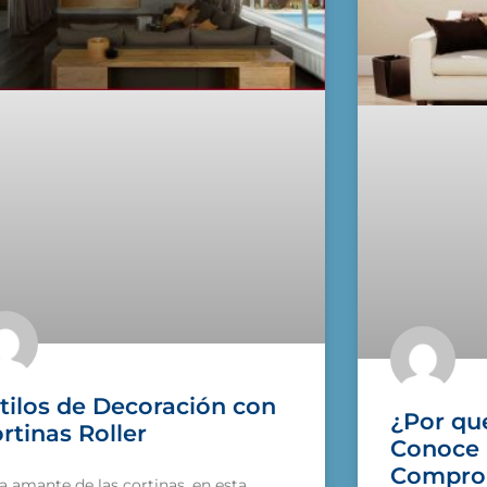
tilos de Decoración con
¿Por qué
rtinas Roller
Conoce 
Comprom
a amante de las cortinas, en esta