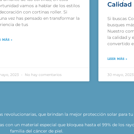
Calidad
rtunidad vamos a hablar de los estilos
decoración con cortinas roller. Si
una vez has pensado en transformar la
Si buscas Cor
riencia de tus
busques más 
Nuestro com
la calidad y 
R MÁS »
convertido e
LEER MÁS »
mayo, 2023
No hay comentarios
30 mayo, 202
as revolucionarias, que brindan la mejor protección solar para tu 
as con un material especial que bloquea hasta el 99% de los rayo
familia del cáncer de piel.