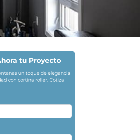
Ahora tu Proyecto
ventanas un toque de elegancia
dad con cortina roller. Cotiza