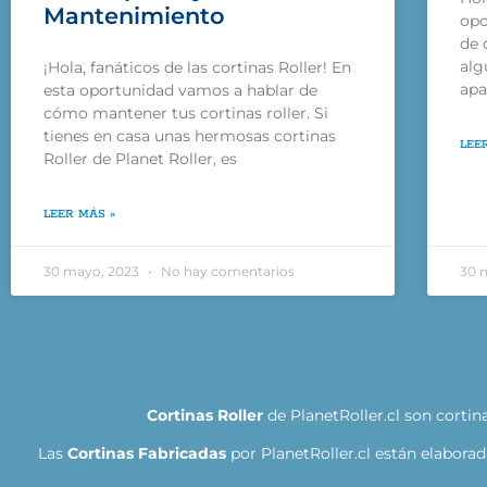
Mantenimiento
opo
de 
alg
¡Hola, fanáticos de las cortinas Roller! En
apa
esta oportunidad vamos a hablar de
cómo mantener tus cortinas roller. Si
tienes en casa unas hermosas cortinas
LEE
Roller de Planet Roller, es
LEER MÁS »
30 mayo, 2023
No hay comentarios
30 
Cortinas Roller
de PlanetRoller.cl son cortin
Las
Cortinas Fabricadas
por PlanetRoller.cl están elaborad