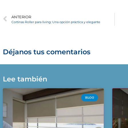
ANTERIOR
Cortinas Roller para living: Una opción práctica y elegante
Déjanos tus comentarios
Lee también
BLOG