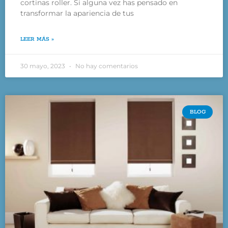
cortinas roller. Si alguna vez has pensado en
transformar la apariencia de tus
LEER MÁS »
30 mayo, 2023
No hay comentarios
BLOG