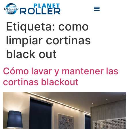
TIPOS DE CORTINAS ROLLER
Etiqueta:
como
limpiar cortinas
black out
Cómo lavar y mantener las
cortinas blackout