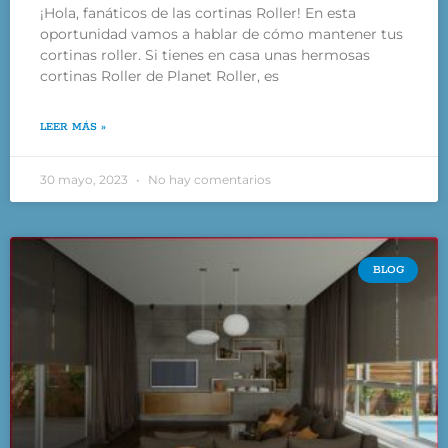
¡Hola, fanáticos de las cortinas Roller! En esta
oportunidad vamos a hablar de cómo mantener tus
cortinas roller. Si tienes en casa unas hermosas
cortinas Roller de Planet Roller, es
LEER MÁS »
30 mayo, 2023
No hay comentarios
BLOG