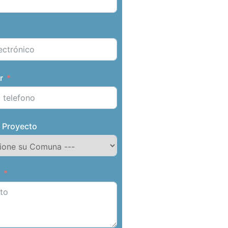
r
 Proyecto
o